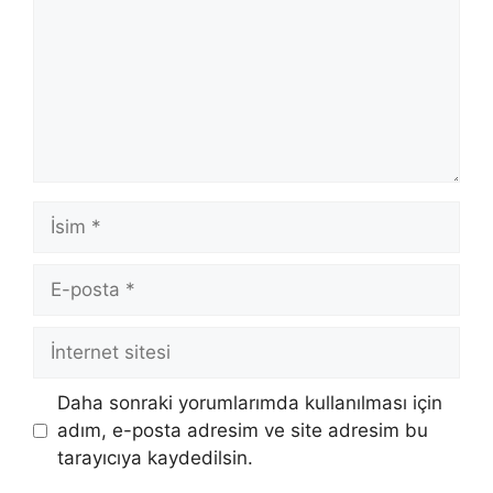
İsim
E-
posta
İnternet
sitesi
Daha sonraki yorumlarımda kullanılması için
adım, e-posta adresim ve site adresim bu
tarayıcıya kaydedilsin.