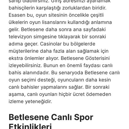
sahip olabilirsiniz. Giriş adresinizi ayarlamak
bahisçilerin karşılaştığı zorluklardan biridir.
Esasen bu, oyun sitesinin öncelikle çeşitli
ülkelerin oyun lisanslarını kullandığı anlamına
gelir. Betlesene daha sonra ana sayfadaki
televizyon simgesine tıklayarak bir sonraki
adıma geçer.
Casinolar bu bölgelerde
müşterilerine daha fazla alan sağlamak için
ekstra önlemler alıyor. Betlesene Gösterisini
izleyebilirsiniz. Bunun en önemli faydası canlı
bahis alanındadır. Bu senaryoda Betlesene canlı
oyun seçimi desteği, oyuncuların daha kesin
canlı bahisler yapmalarını sağlar. Bir sonraki
aşama, canlı oyunları hiçbir ücret ödemeden
izleme yeteneğidir.
Betlesene Canlı Spor
Etkinlikleri