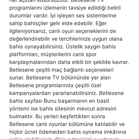
programlarını izlemenin tavsiye edildiği belirli
durumlar vardır. İyi işleyen ses sistemlerine
sahip bahisçiler gelir elde edebilir. Eğer
ilgileniyorsanız, canlı oyun seçeneklerini de
değerlendirebilir ve tercihlerinize uygun olana
bahis oynayabilirsiniz. Üstelik saygın bahis
platformları, müşterilerini canlı spor
karşılaşmalarından daha etkili bir şekilde kavrar.
Betlesene çeşitli maç bağlantı seçenekleri
sunar. Betlesene TV bölümünde yer alan
Betlesene programlarında çeşitli özel
kampanyalardan yararlanabilirsiniz.
Betlesene
bahis sayfası
Bunu başarmanın en basit
yöntemi ise bahis sitesinin mevcut adresini
bulmaktır. Bu yerleri keşfettikten sonra
Betlesene canlı oyunlar bölümüne katılabilir ve
hiçbir ücret ödemeden bahis oynama imkânına