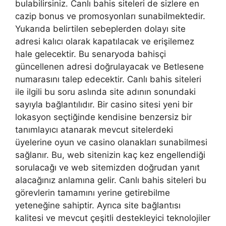
bulabilirsiniz. Canlı bahis siteleri de sizlere en
cazip bonus ve promosyonları sunabilmektedir.
Yukarıda belirtilen sebeplerden dolayı site
adresi kalıcı olarak kapatılacak ve erişilemez
hale gelecektir. Bu senaryoda bahisçi
güncellenen adresi doğrulayacak ve Betlesene
numarasını talep edecektir. Canlı bahis siteleri
ile ilgili bu soru aslında site adının sonundaki
sayıyla bağlantılıdır. Bir casino sitesi yeni bir
lokasyon seçtiğinde kendisine benzersiz bir
tanımlayıcı atanarak mevcut sitelerdeki
üyelerine oyun ve casino olanakları sunabilmesi
sağlanır. Bu, web sitenizin kaç kez engellendiği
sorulacağı ve web sitemizden doğrudan yanıt
alacağınız anlamına gelir. Canlı bahis siteleri bu
görevlerin tamamını yerine getirebilme
yeteneğine sahiptir. Ayrıca site bağlantısı
kalitesi ve mevcut çeşitli destekleyici teknolojiler