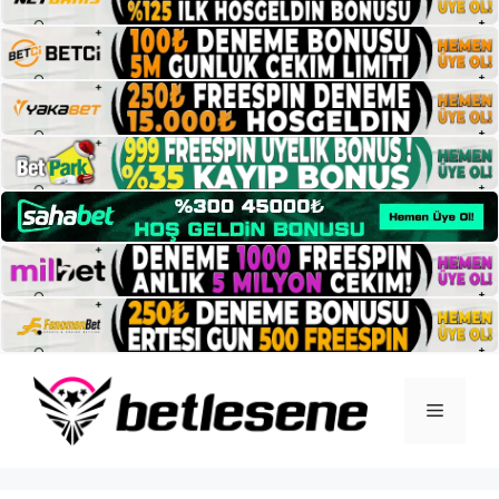
İçeriğe
atla
Menü