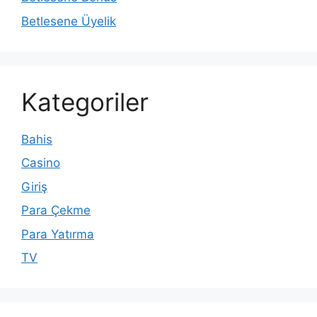
Betlesene Üyelik
Kategoriler
Bahis
Casino
Giriş
Para Çekme
Para Yatırma
TV