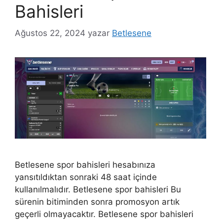
Bahisleri
Ağustos 22, 2024
yazar
Betlesene
Betlesene spor bahisleri hesabınıza
yansıtıldıktan sonraki 48 saat içinde
kullanılmalıdır. Betlesene spor bahisleri Bu
sürenin bitiminden sonra promosyon artık
geçerli olmayacaktır. Betlesene spor bahisleri