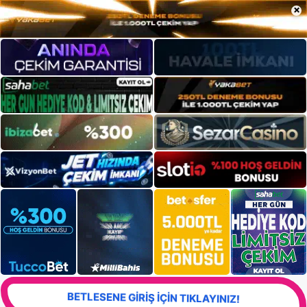
×
BETLESENE GİRİŞ İÇİN TIKLAYINIZ!