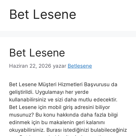
Bet Lesene
Bet Lesene
Haziran 22, 2026
yazar
Betlesene
Bet Lesene Müşteri Hizmetleri Başvurusu da
geliştirildi. Uygulamayı her yerde
kullanabilirsiniz ve sizi daha mutlu edecektir.
Bet Lesene için mobil giriş adresini biliyor
musunuz? Bu konu hakkında daha fazla bilgi
edinmek için bu makalenin geri kalanını
okuyabilirsiniz. Burası istediğinizi bulabileceğiniz