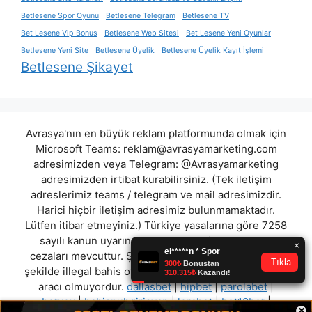
Betlesene Spor Oyunu
Betlesene Telegram
Betlesene TV
Bet Lesene Vip Bonus
Betlesene Web Sitesi
Bet Lesene Yeni Oyunlar
Betlesene Yeni Site
Betlesene Üyelik
Betlesene Üyelik Kayıt İşlemi
Betlesene Şikayet
Avrasya'nın en büyük reklam platformunda olmak için
Microsoft Teams:
reklam@avrasyamarketing.com
adresimizden veya Telegram: @Avrasyamarketing
adresimizden irtibat kurabilirsiniz. (Tek iletişim
adreslerimiz teams / telegram ve mail adresimizdir.
Harici hiçbir iletişim adresimiz bulunmamaktadır.
Lütfen itibar etmeyiniz.) Türkiye yasalarına göre 7258
sayılı kanun uyarınca yasa dışı bahis oynamanın
cezaları mevcuttur. Şu an bulunduğunuz site hiç bir
şekilde illegal bahis oyunları oynatmıyor ve oynamaya
aracı olmuyordur.
dallasbet
|
hipbet
|
parolabet
|
betxox
|
bahispubgirisyap
|
lorabet
|
bet10bet
|
×