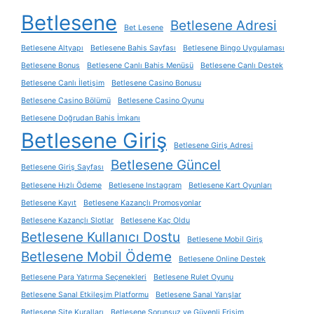
Betlesene
Betlesene Adresi
Bet Lesene
Betlesene Altyapı
Betlesene Bahis Sayfası
Betlesene Bingo Uygulaması
Betlesene Bonus
Betlesene Canlı Bahis Menüsü
Betlesene Canlı Destek
Betlesene Canlı İletişim
Betlesene Casino Bonusu
Betlesene Casino Bölümü
Betlesene Casino Oyunu
Betlesene Doğrudan Bahis İmkanı
Betlesene Giriş
Betlesene Giriş Adresi
Betlesene Güncel
Betlesene Giriş Sayfası
Betlesene Hızlı Ödeme
Betlesene Instagram
Betlesene Kart Oyunları
Betlesene Kayıt
Betlesene Kazançlı Promosyonlar
Betlesene Kazançlı Slotlar
Betlesene Kaç Oldu
Betlesene Kullanıcı Dostu
Betlesene Mobil Giriş
Betlesene Mobil Ödeme
Betlesene Online Destek
Betlesene Para Yatırma Seçenekleri
Betlesene Rulet Oyunu
Betlesene Sanal Etkileşim Platformu
Betlesene Sanal Yarışlar
Betlesene Site Kuralları
Betlesene Sorunsuz ve Güvenli Erişim