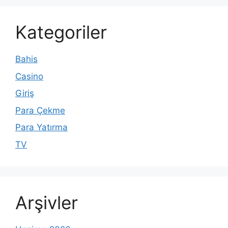
Kategoriler
Bahis
Casino
Giriş
Para Çekme
Para Yatırma
TV
Arşivler