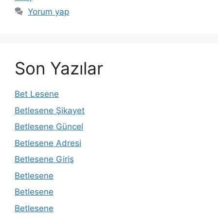
Yorum yap
Son Yazılar
Bet Lesene
Betlesene Şikayet
Betlesene Güncel
Betlesene Adresi
Betlesene Giriş
Betlesene
Betlesene
Betlesene