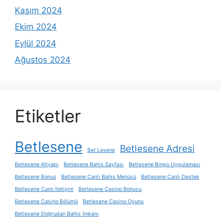
Kasım 2024
Ekim 2024
Eylül 2024
Ağustos 2024
Etiketler
Betlesene
Betlesene Adresi
Bet Lesene
Betlesene Altyapı
Betlesene Bahis Sayfası
Betlesene Bingo Uygulaması
Betlesene Bonus
Betlesene Canlı Bahis Menüsü
Betlesene Canlı Destek
Betlesene Canlı İletişim
Betlesene Casino Bonusu
Betlesene Casino Bölümü
Betlesene Casino Oyunu
Betlesene Doğrudan Bahis İmkanı