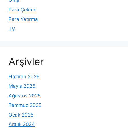
Giriş
Para Çekme
Para Yatırma
TV
Arşivler
Haziran 2026
Mayıs 2026
Ağustos 2025
Temmuz 2025
Ocak 2025
Aralık 2024