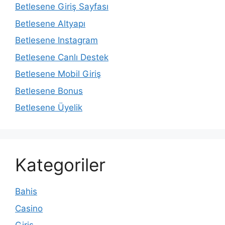
Betlesene Giriş Sayfası
Betlesene Altyapı
Betlesene Instagram
Betlesene Canlı Destek
Betlesene Mobil Giriş
Betlesene Bonus
Betlesene Üyelik
Kategoriler
Bahis
Casino