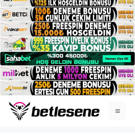
İçeriğe
atla
Menü