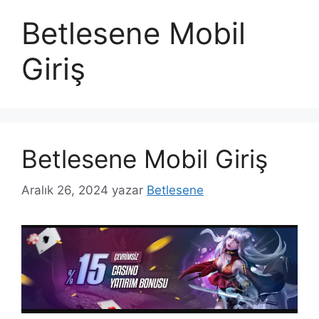
Betlesene Mobil
Giriş
Betlesene Mobil Giriş
Aralık 26, 2024
yazar
Betlesene