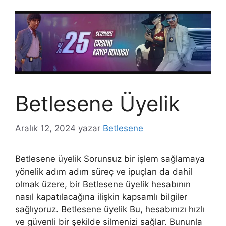
Betlesene Üyelik
Aralık 12, 2024
yazar
Betlesene
Betlesene üyelik Sorunsuz bir işlem sağlamaya
yönelik adım adım süreç ve ipuçları da dahil
olmak üzere, bir Betlesene üyelik hesabının
nasıl kapatılacağına ilişkin kapsamlı bilgiler
sağlıyoruz. Betlesene üyelik Bu, hesabınızı hızlı
ve güvenli bir şekilde silmenizi sağlar. Bununla