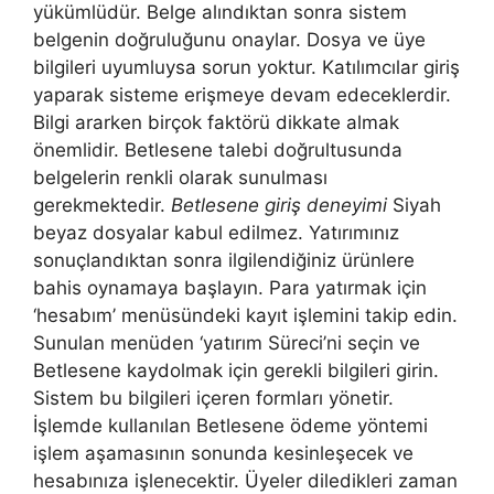
yükümlüdür. Belge alındıktan sonra sistem
belgenin doğruluğunu onaylar. Dosya ve üye
bilgileri uyumluysa sorun yoktur. Katılımcılar giriş
yaparak sisteme erişmeye devam edeceklerdir.
Bilgi ararken birçok faktörü dikkate almak
önemlidir. Betlesene talebi doğrultusunda
belgelerin renkli olarak sunulması
gerekmektedir.
Betlesene giriş deneyimi
Siyah
beyaz dosyalar kabul edilmez. Yatırımınız
sonuçlandıktan sonra ilgilendiğiniz ürünlere
bahis oynamaya başlayın. Para yatırmak için
‘hesabım’ menüsündeki kayıt işlemini takip edin.
Sunulan menüden ‘yatırım Süreci’ni seçin ve
Betlesene kaydolmak için gerekli bilgileri girin.
Sistem bu bilgileri içeren formları yönetir.
İşlemde kullanılan Betlesene ödeme yöntemi
işlem aşamasının sonunda kesinleşecek ve
hesabınıza işlenecektir. Üyeler diledikleri zaman