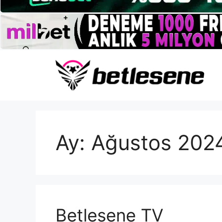
İçeriğe
atla
Ay:
Ağustos 202
Betlesene TV