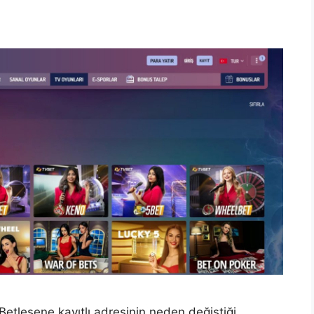
Betlesene kayıtlı adresinin neden değiştiği