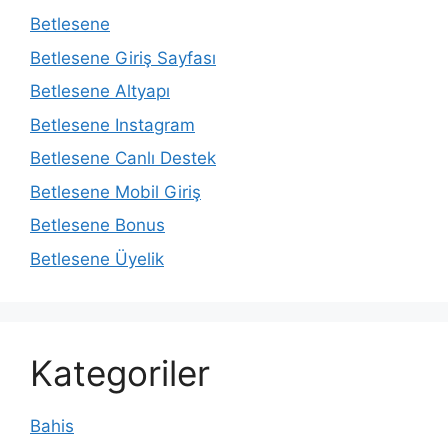
Betlesene
Betlesene Giriş Sayfası
Betlesene Altyapı
Betlesene Instagram
Betlesene Canlı Destek
Betlesene Mobil Giriş
Betlesene Bonus
Betlesene Üyelik
Kategoriler
Bahis