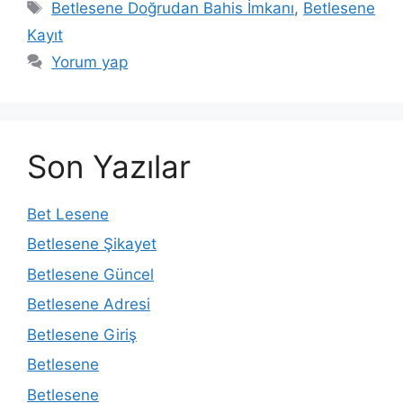
Etiketler
Betlesene Doğrudan Bahis İmkanı
,
Betlesene
Kayıt
Yorum yap
Son Yazılar
Bet Lesene
Betlesene Şikayet
Betlesene Güncel
Betlesene Adresi
Betlesene Giriş
Betlesene
Betlesene