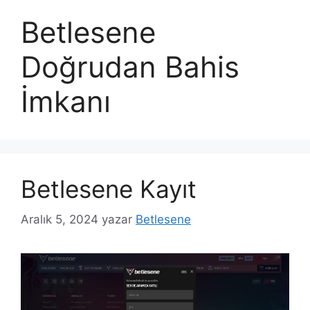
Betlesene
Doğrudan Bahis
İmkanı
Betlesene Kayıt
Aralık 5, 2024
yazar
Betlesene