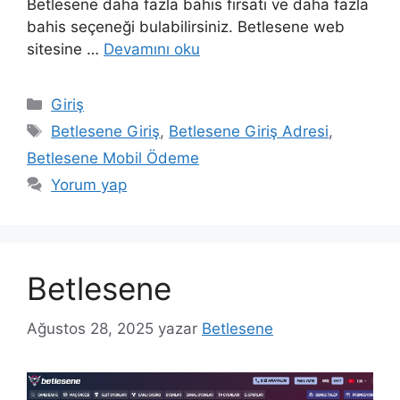
Betlesene daha fazla bahis fırsatı ve daha fazla
bahis seçeneği bulabilirsiniz. Betlesene web
sitesine …
Devamını oku
Kategoriler
Giriş
Etiketler
Betlesene Giriş
,
Betlesene Giriş Adresi
,
Betlesene Mobil Ödeme
Yorum yap
Betlesene
Ağustos 28, 2025
yazar
Betlesene