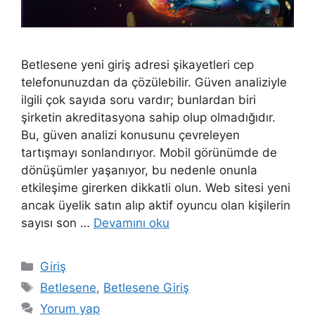
Betlesene yeni giriş adresi şikayetleri cep
telefonunuzdan da çözülebilir. Güven analiziyle
ilgili çok sayıda soru vardır; bunlardan biri
şirketin akreditasyona sahip olup olmadığıdır.
Bu, güven analizi konusunu çevreleyen
tartışmayı sonlandırıyor. Mobil görünümde de
dönüşümler yaşanıyor, bu nedenle onunla
etkileşime girerken dikkatli olun. Web sitesi yeni
ancak üyelik satın alıp aktif oyuncu olan kişilerin
sayısı son …
Devamını oku
Kategoriler
Giriş
Etiketler
Betlesene
,
Betlesene Giriş
Yorum yap