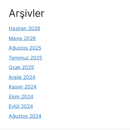
Arşivler
Haziran 2026
Mayıs 2026
Ağustos 2025
Temmuz 2025
Ocak 2025
Aralık 2024
Kasım 2024
Ekim 2024
Eylül 2024
Ağustos 2024