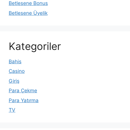
Betlesene Bonus
Betlesene Üyelik
Kategoriler
Bahis
Casino
Giriş
Para Çekme
Para Yatırma
TV