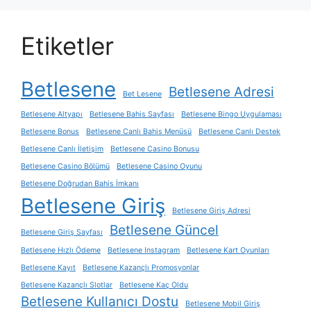
Etiketler
Betlesene
Betlesene Adresi
Bet Lesene
Betlesene Altyapı
Betlesene Bahis Sayfası
Betlesene Bingo Uygulaması
Betlesene Bonus
Betlesene Canlı Bahis Menüsü
Betlesene Canlı Destek
Betlesene Canlı İletişim
Betlesene Casino Bonusu
Betlesene Casino Bölümü
Betlesene Casino Oyunu
Betlesene Doğrudan Bahis İmkanı
Betlesene Giriş
Betlesene Giriş Adresi
Betlesene Güncel
Betlesene Giriş Sayfası
Betlesene Hızlı Ödeme
Betlesene Instagram
Betlesene Kart Oyunları
Betlesene Kayıt
Betlesene Kazançlı Promosyonlar
Betlesene Kazançlı Slotlar
Betlesene Kaç Oldu
Betlesene Kullanıcı Dostu
Betlesene Mobil Giriş