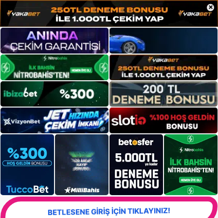
×
BETLESENE GİRİŞ İÇİN TIKLAYINIZ!