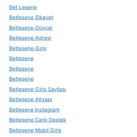
Bet Lesene
Betlesene Şikayet
Betlesene Güncel
Betlesene Adresi
Betlesene Giriş
Betlesene
Betlesene
Betlesene
Betlesene Giriş Sayfası
Betlesene Altyapı
Betlesene Instagram
Betlesene Canlı Destek
Betlesene Mobil Giriş