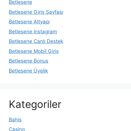
Betlesene
Betlesene Giriş Sayfası
Betlesene Altyapı
Betlesene Instagram
Betlesene Canlı Destek
Betlesene Mobil Giriş
Betlesene Bonus
Betlesene Üyelik
Kategoriler
Bahis
Casino