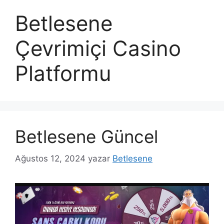
Betlesene
Çevrimiçi Casino
Platformu
Betlesene Güncel
Ağustos 12, 2024
yazar
Betlesene