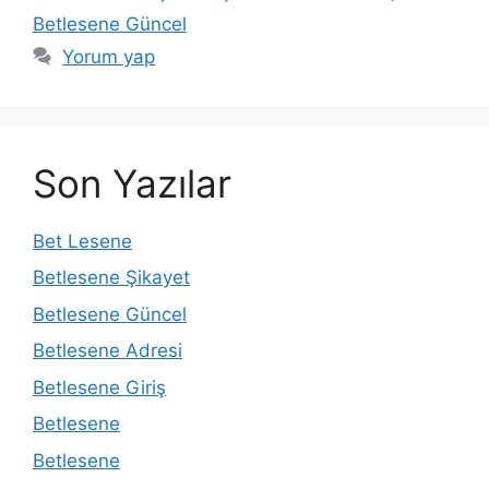
Betlesene Güncel
Yorum yap
Son Yazılar
Bet Lesene
Betlesene Şikayet
Betlesene Güncel
Betlesene Adresi
Betlesene Giriş
Betlesene
Betlesene