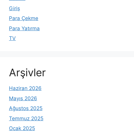
Giriş
Para Çekme
Para Yatırma
TV
Arşivler
Haziran 2026
Mayıs 2026
Ağustos 2025
Temmuz 2025
Ocak 2025