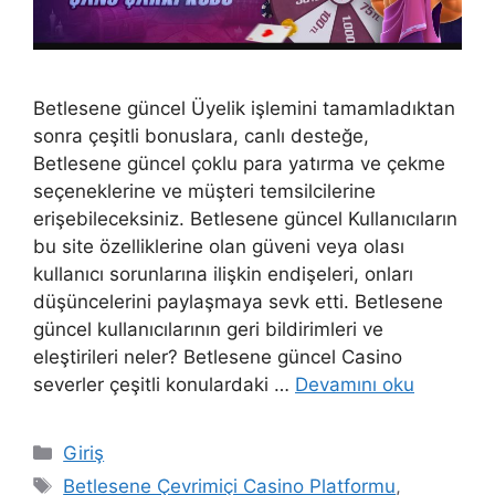
Betlesene güncel Üyelik işlemini tamamladıktan
sonra çeşitli bonuslara, canlı desteğe,
Betlesene güncel çoklu para yatırma ve çekme
seçeneklerine ve müşteri temsilcilerine
erişebileceksiniz. Betlesene güncel Kullanıcıların
bu site özelliklerine olan güveni veya olası
kullanıcı sorunlarına ilişkin endişeleri, onları
düşüncelerini paylaşmaya sevk etti. Betlesene
güncel kullanıcılarının geri bildirimleri ve
eleştirileri neler? Betlesene güncel Casino
severler çeşitli konulardaki …
Devamını oku
Kategoriler
Giriş
Etiketler
Betlesene Çevrimiçi Casino Platformu
,