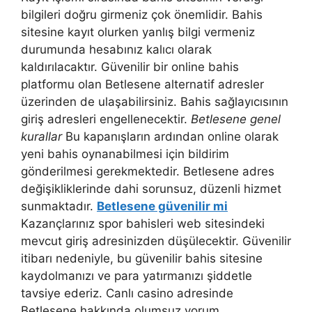
bilgileri doğru girmeniz çok önemlidir. Bahis
sitesine kayıt olurken yanlış bilgi vermeniz
durumunda hesabınız kalıcı olarak
kaldırılacaktır. Güvenilir bir online bahis
platformu olan Betlesene alternatif adresler
üzerinden de ulaşabilirsiniz. Bahis sağlayıcısının
giriş adresleri engellenecektir.
Betlesene genel
kurallar
Bu kapanışların ardından online olarak
yeni bahis oynanabilmesi için bildirim
gönderilmesi gerekmektedir. Betlesene adres
değişikliklerinde dahi sorunsuz, düzenli hizmet
sunmaktadır.
Betlesene güvenilir mi
Kazançlarınız spor bahisleri web sitesindeki
mevcut giriş adresinizden düşülecektir. Güvenilir
itibarı nedeniyle, bu güvenilir bahis sitesine
kaydolmanızı ve para yatırmanızı şiddetle
tavsiye ederiz. Canlı casino adresinde
Betlesene hakkında olumsuz yorum