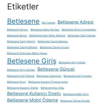
Etiketler
Betlesene
Betlesene Adresi
Bet Lesene
Betlesene Altyapı
Betlesene Bahis Sayfası
Betlesene Bingo Uygulaması
Betlesene Bonus
Betlesene Canlı Bahis Menüsü
Betlesene Canlı Destek
Betlesene Canlı İletişim
Betlesene Casino Bonusu
Betlesene Casino Bölümü
Betlesene Casino Oyunu
Betlesene Doğrudan Bahis İmkanı
Betlesene Giriş
Betlesene Giriş Adresi
Betlesene Güncel
Betlesene Giriş Sayfası
Betlesene Hızlı Ödeme
Betlesene Instagram
Betlesene Kart Oyunları
Betlesene Kayıt
Betlesene Kazançlı Promosyonlar
Betlesene Kazançlı Slotlar
Betlesene Kaç Oldu
Betlesene Kullanıcı Dostu
Betlesene Mobil Giriş
Betlesene Mobil Ödeme
Betlesene Online Destek