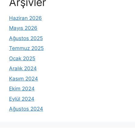
Arşivler
Haziran 2026
Mayıs 2026
Ağustos 2025
Temmuz 2025
Ocak 2025
Aralık 2024
Kasım 2024
Ekim 2024
Eylül 2024
Ağustos 2024