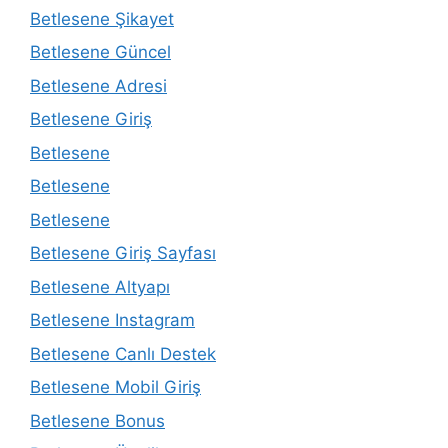
Betlesene Şikayet
Betlesene Güncel
Betlesene Adresi
Betlesene Giriş
Betlesene
Betlesene
Betlesene
Betlesene Giriş Sayfası
Betlesene Altyapı
Betlesene Instagram
Betlesene Canlı Destek
Betlesene Mobil Giriş
Betlesene Bonus