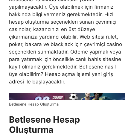
yapılmayacaktır. Üye olabilmek için firmanız
hakkında bilgi vermeniz gerekmektedir. Hızlı
hesap oluşturma seçenekleri sunan çevrimiçi
casinolar, kazancınızı en üst düzeye
çıkarmanıza yardımcı olabilir. Web sitesi rulet,
poker, bakara ve blackjack için çevrimiçi casino
seçenekleri sunmaktadır. Ödeme yapmak veya
para yatırmak için öncelikle canlı bahis sitesine
kayıt olmanız gerekmektedir. Betlesene nasıl
üye olabilirim? Hesap açma işlemi yeni giriş
adresi ile başlayacaktır.
Betlesene Hesap Oluşturma
Betlesene Hesap
Oluşturma