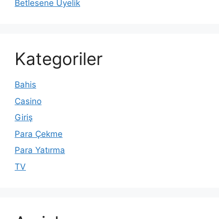
Betlesene Üyelik
Kategoriler
Bahis
Casino
Giriş
Para Çekme
Para Yatırma
TV