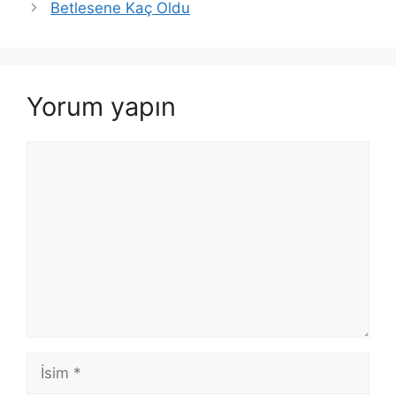
Betlesene Kaç Oldu
Yorum yapın
Yorum
İsim