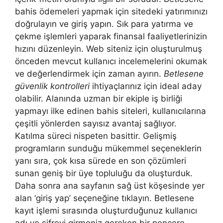
bahis ödemeleri yapmak için sitedeki yatırımınızı
doğrulayın ve giriş yapın. Sık para yatırma ve
çekme işlemleri yaparak finansal faaliyetlerinizin
hızını düzenleyin. Web siteniz için oluşturulmuş
önceden mevcut kullanıcı incelemelerini okumak
ve değerlendirmek için zaman ayırın.
Betlesene
güvenlik kontrolleri
ihtiyaçlarınız için ideal aday
olabilir. Alanında uzman bir ekiple iş birliği
yapmayı ilke edinen bahis siteleri, kullanıcılarına
çeşitli yönlerden sayısız avantaj sağlıyor.
Katılma süreci nispeten basittir. Gelişmiş
programların sunduğu mükemmel seçeneklerin
yanı sıra, çok kısa sürede en son çözümleri
sunan geniş bir üye topluluğu da oluşturduk.
Daha sonra ana sayfanın sağ üst köşesinde yer
alan ‘giriş yap’ seçeneğine tıklayın. Betlesene
kayıt işlemi sırasında oluşturduğunuz kullanıcı
adı ve şifreyi girmeniz gereken bir pencere