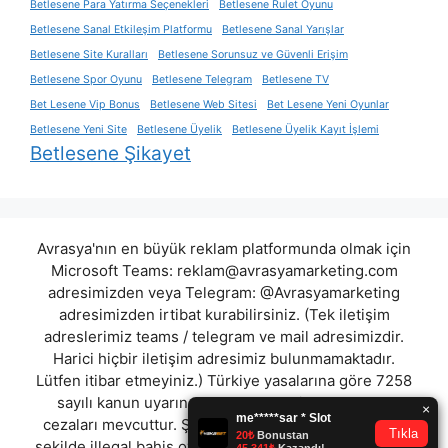
Betlesene Para Yatırma Seçenekleri
Betlesene Rulet Oyunu
Betlesene Sanal Etkileşim Platformu
Betlesene Sanal Yarışlar
Betlesene Site Kuralları
Betlesene Sorunsuz ve Güvenli Erişim
Betlesene Spor Oyunu
Betlesene Telegram
Betlesene TV
Bet Lesene Vip Bonus
Betlesene Web Sitesi
Bet Lesene Yeni Oyunlar
Betlesene Yeni Site
Betlesene Üyelik
Betlesene Üyelik Kayıt İşlemi
Betlesene Şikayet
Avrasya'nın en büyük reklam platformunda olmak için
Microsoft Teams:
reklam@avrasyamarketing.com
adresimizden veya Telegram: @Avrasyamarketing
adresimizden irtibat kurabilirsiniz. (Tek iletişim
adreslerimiz teams / telegram ve mail adresimizdir.
Harici hiçbir iletişim adresimiz bulunmamaktadır.
Lütfen itibar etmeyiniz.) Türkiye yasalarına göre 7258
sayılı kanun uyarınca yasa dışı bahis oynamanın
cezaları mevcuttur. Şu an bulunduğunuz site hiç bir
şekilde illegal bahis oyunları oynatmıyor ve oynamaya