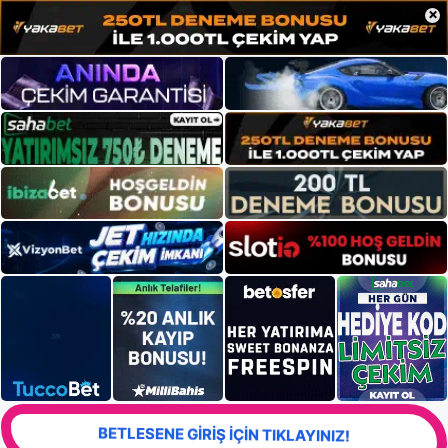
×
BETLESENE GİRİŞ İÇİN TIKLAYINIZ!